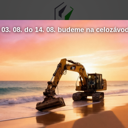
03. 08. do 14. 08. budeme na celozávo
32
Hydrokov
76
26
146
143
74
60