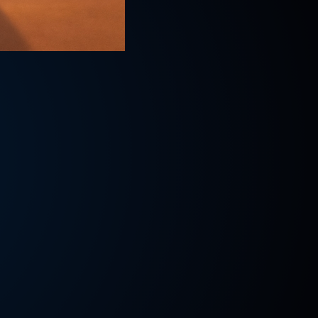
6
139
154
93