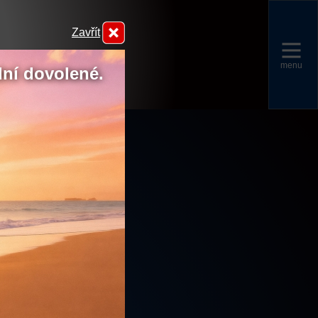
Zavřít
menu
dní dovolené.