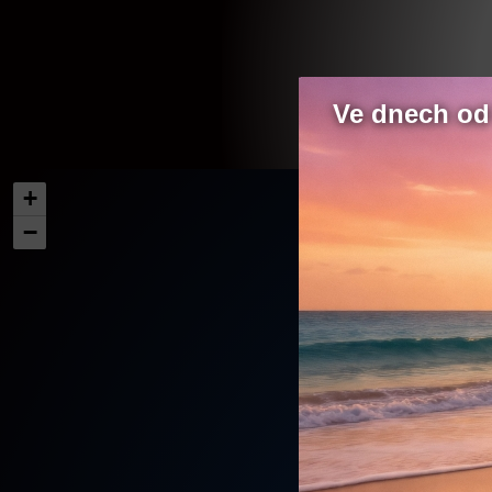
Ve dnech od 
+
−