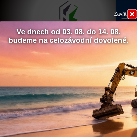
Zavřít
menu
Ve dnech od 03. 08. do 14. 08.
budeme na celozávodní dovolené.
Zámecký rybník Lednice – prosinec
2021
Hydrokov
Chcete udělit souhlas s
využíváním sledovacích
cookies?