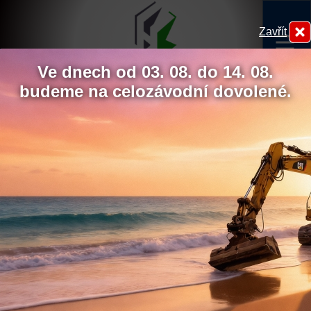
Zavřít
menu
Ve dnech od 03. 08. do 14. 08.
budeme na celozávodní dovolené.
Hydrokov
Chcete udělit souhlas s
využíváním sledovacích
cookies?