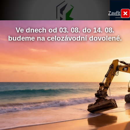
Zavřít
menu
Ve dnech od 03. 08. do 14. 08.
budeme na celozávodní dovolené.
Matiční jezero po revitalizaci
Hydrokov
Chcete udělit souhlas s
využíváním sledovacích
cookies?