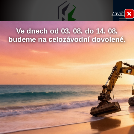
Zavřít
menu
Ve dnech od 03. 08. do 14. 08.
budeme na celozávodní dovolené.
Dokončení opravy hráze rybníka
Velký Pařezitý
V rámci rekonstrukce tohoto rybníka proběhlo částečné
Hydrokov
odbahnění, výstavba dvou bezpečnostních přelivů, hrčlavé
roury, přeložka vodovodu (násosky) a výměna původního
dřevěného potrubí výpustného objektu. Hlavním důvodem
rekonstrukce byla však netěsnost hráze dlouhé necelých
půl kilometru. V celé délce bylo proto zřízeno těsnící jádro,
hráz opětovně vytvarována a zpevněna kamenným
Chcete udělit souhlas s
záhozem.
využíváním sledovacích
cookies?