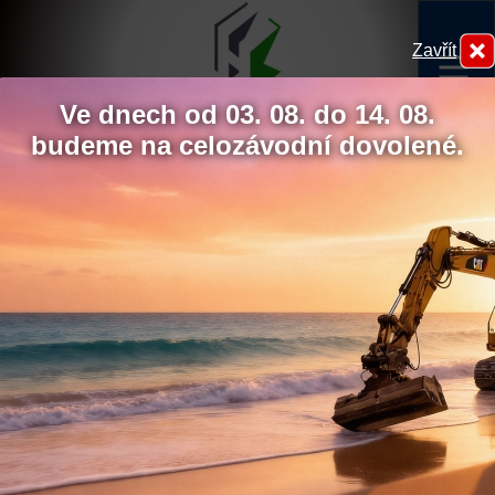
Zavřít
menu
Ve dnech od 03. 08. do 14. 08.
budeme na celozávodní dovolené.
Betonáž - Rybník Dobev - 1.12. 2021
Hydrokov
Chcete udělit souhlas s
využíváním sledovacích
cookies?