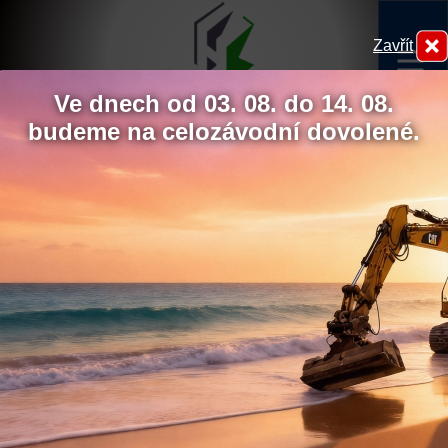
Zavřít
menu
Ve dnech od 03. 08. do 14. 08.
budeme na celozávodní dovolené.
Obnova slepých ramen řeky Moravy
Téměř po čtyřech letech byly dokončeny práce na stavbě
obnovy slepých ramen řeky Moravy. Stavební práce
Hydrokov
zahrnovaly kompletní revitalizaci říčních ramen
spočívajících v odstranění sedimentu pomocí sacích bagrů
a masivních terénních úprav. Dále byly v rámci stavby
vybudované dva monolitické objekty, které řeší manipulaci
s vodou. Součástí stavby byly v neposlední řadě rozsáhlé
výsadby dřevin.
Chcete udělit souhlas s
využíváním sledovacích
cookies?