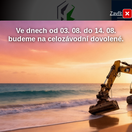
Zavřít
menu
Ve dnech od 03. 08. do 14. 08.
budeme na celozávodní dovolené.
Průběh prací na rybníce Domin
31.1. - 18. 2. 2021
Hydrokov
Chcete udělit souhlas s
využíváním sledovacích
cookies?