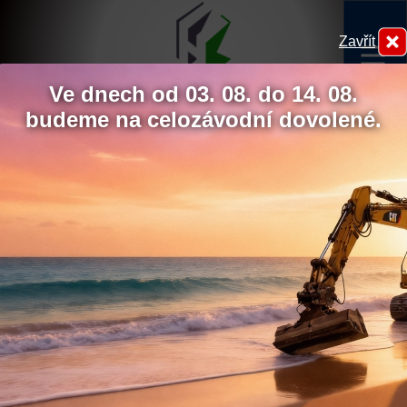
Zavřít
menu
Ve dnech od 03. 08. do 14. 08.
budeme na celozávodní dovolené.
Hydrokov
Chcete udělit souhlas s
využíváním sledovacích
cookies?