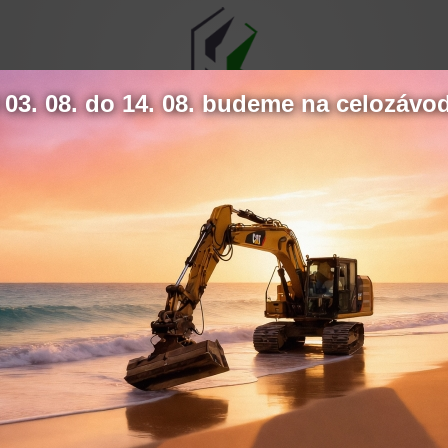
03. 08. do 14. 08. budeme na celozávo
nici za 100 milionů
Hydrokov