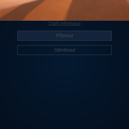
Chcete udělit souhlas s využíváním sledovacích cookies?
Další informace
Přijmout
Odmítnout