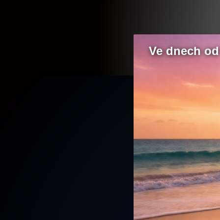
Ve dnech od 
Začínají úpravy zámeckého rybníku v Led