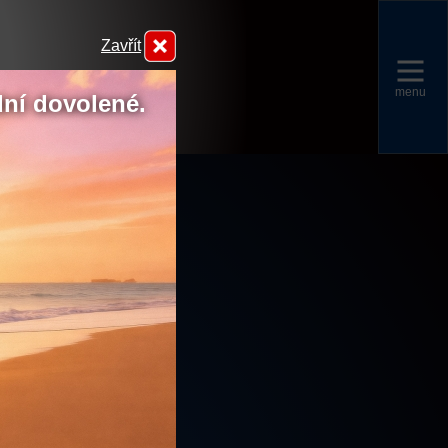
Zavřít
menu
dní dovolené.